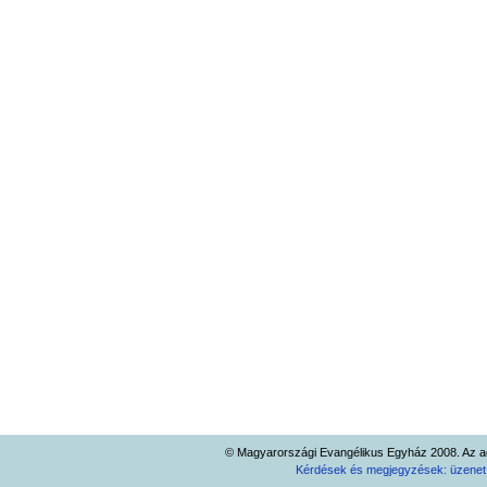
© Magyarországi Evangélikus Egyház 2008. Az ad
Kérdések és megjegyzések: üzene