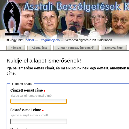
Személyes
Bekezdések
Tovább
eszközök
a
tartalomhoz
|
Ugrás
a
navigációhoz
→
→
Itt vagyunk:
Főoldal
Programajánló
Versbeszélgetés a 2B Galériában
Főoldal
Képgaléria
Cikkek rendezvényeinkről
Könyvajánló
Küldje el a lapot ismerősének!
Írja be ismerőse e-mail címét, és mi elküldünk neki egy e-mailt, amelyben 
címe.
Címzett adatai
Címzett e-mail címe
(Szükséges)
Írja be az címzett e-mail címét!
Feladó e-mail címe
(Szükséges)
Írja be a saját e-mail címét!