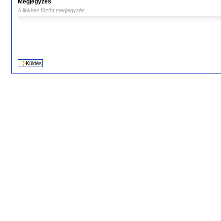
Megjegyzés
A linkhez fűzött megjegyzés.