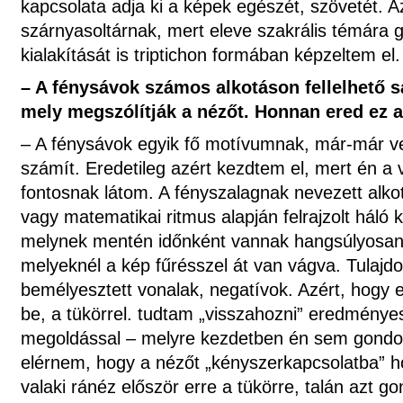
kapcsolata adja ki a képek egészét, szövetét. A
szárnyasoltárnak, mert eleve szakrális témára 
kialakítását is triptichon formában képzeltem el.
– A fénysávok számos alkotáson fellelhető 
mely megszólítják a nézőt. Honnan ered ez 
– A fénysávok egyik fő motívumnak, már-már 
számít. Eredetileg azért kezdtem el, mert én a
fontosnak látom. A fényszalagnak nevezett alk
vagy matematikai ritmus alapján felrajzolt háló 
melynek mentén időnként vannak hangsúlyosan
melyeknél a kép fűrésszel át van vágva. Tulaj
bemélyesztett vonalak, negatívok. Azért, hogy e
be, a tükörrel. tudtam „visszahozni” eredménye
megoldással – melyre kezdetben én sem gondolt
elérnem, hogy a nézőt „kényszerkapcsolatba” h
valaki ránéz először erre a tükörre, talán azt g