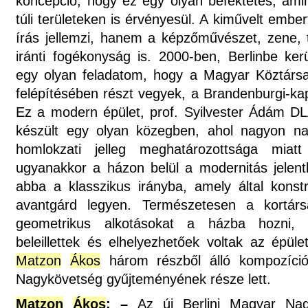
koncepció, hogy ez egy olyan befektetés, ami
túli területeken is érvényesül. A kiművelt emb
írás jellemzi, hanem a képzőművészet, zene, t
iránti fogékonyság is. 2000-ben, Berlinbe ker
egy olyan feladatom, hogy a Magyar Köztár
felépítésében részt vegyek, a Brandenburgi-
Ez a modern épület, prof. Syilvester Ádám DLA
készült egy olyan közegben, ahol nagyon nag
homlokzati jelleg meghatározottsága miat
ugyanakkor a házon belül a modernitás jelentk
abba a klasszikus irányba, amely által konstru
avantgárd legyen. Természetesen a kortársa
geometrikus alkotásokat a házba hozni,
beleillettek és elhelyezhetőek voltak az épül
Matzon
Ákos
három részből álló kompozíció
Nagykövetség gyűjteményének része lett.
Matzon
Ákos
: –
Az új Berlini Magyar Nag