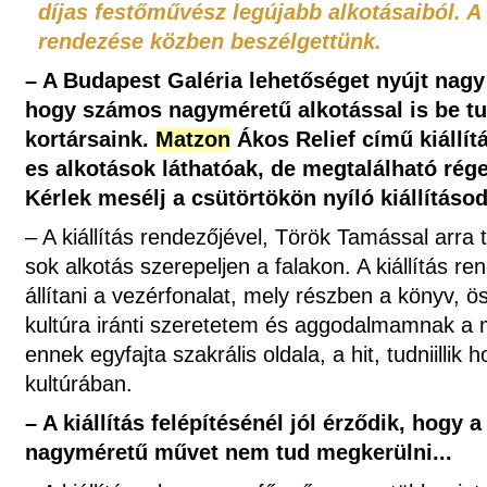
díjas festőművész legújabb alkotásaiból. A 
rendezése közben beszélgettünk.
– A Budapest Galéria lehetőséget nyújt nagy fa
hogy számos nagyméretű alkotással is be t
kortársaink.
Matzon
Ákos Relief című kiállít
es alkotások láthatóak, de megtalálható rég
Kérlek mesélj a csütörtökön nyíló kiállításo
– A kiállítás rendezőjével, Török Tamással arra 
sok alkotás szerepeljen a falakon. A kiállítás ren
állítani a vezérfonalat, mely részben a könyv, 
kultúra iránti szeretetem és aggodalmamnak a 
ennek egyfajta szakrális oldala, a hit, tudniillik 
kultúrában.
– A kiállítás felépítésénél jól érződik, hogy 
nagyméretű művet nem tud megkerülni...