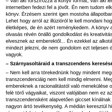
– Van aki forszírozza a könyv formát, van aki l
internetben fedezi fel a jövőt. Én nem tudom el
könyv. Érzésem szerint igen mostoha állapotba
Lehet hogy arról az illúzióról le kell mondani h
életképes, de én azért reménykedem. A könyv az
olvasás révén önálló gondolkodást és kreativitás
elvesznek az emberektől... Én ezekkel az alko
mindezt jelezni, de nem gondolom ezt teljesen 
vagyok.
– Szárnyasoltáraid a transzcendens keresés
– Nem kell arra törekednünk hogy mindent meg
transzcendenciáig nem kell mindig elmenni. Me
embereknek a racionalitástól való menekülése 
felé törő vágyaikat, viszont valójában nem ez az
transzcendensként alapvetően giccset kínálna
nagyon ártó tevékenység. A médián keresztül hi