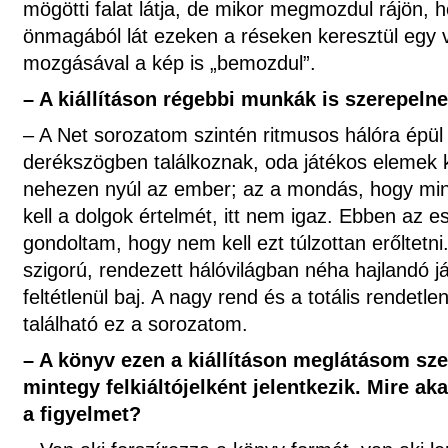
mögötti falat látja, de mikor megmozdul rájön, 
önmagából lát ezeken a réseken keresztül egy v
mozgásával a kép is „bemozdul”.
– A kiállításon régebbi munkák is szerepelne
– A Net sorozatom szintén ritmusos hálóra épül 
derékszögben találkoznak, oda játékos elemek 
nehezen nyúl az ember; az a mondás, hogy mi
kell a dolgok értelmét, itt nem igaz. Ebben az 
gondoltam, hogy nem kell ezt túlzottan erőltet
szigorú, rendezett hálóvilágban néha hajlandó j
feltétlenül baj. A nagy rend és a totális rendetle
található ez a sorozatom.
– A könyv ezen a kiállításon meglátásom sze
mintegy felkiáltójelként jelentkezik. Mire ak
a figyelmet?