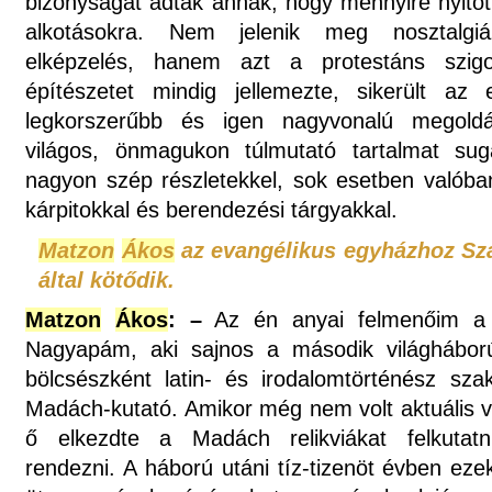
bizonyságát adták annak, hogy mennyire nyitot
alkotásokra. Nem jelenik meg nosztalgiá
elképzelés, hanem azt a protestáns szig
építészetet mindig jellemezte, sikerült a
legkorszerűbb és igen nagyvonalú megoldá
világos, önmagukon túlmutató tartalmat sugá
nagyon szép részletekkel, sok esetben valóban
kárpitokkal és berendezési tárgyakkal.
Matzon
Ákos
az evangélikus egyházhoz Sz
által kötődik.
Matzon
Ákos
: –
Az én anyai felmenőim a 
Nagyapám, aki sajnos a második világhábor
bölcsészként latin- és irodalomtörténész szak
Madách-kutató. Amikor még nem volt aktuális v
ő elkezdte a Madách relikviákat felkutatn
rendezni. A háború utáni tíz-tizenöt évben ez