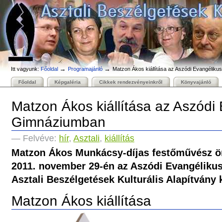
Személyes
Bekezdések
Tovább
eszközök
a
tartalomhoz
|
Ugrás
a
navigációhoz
→
→
Itt vagyunk:
Főoldal
Programajánló
Matzon Ákos kiállítása az Aszódi Evangélik
Főoldal
Képgaléria
Cikkek rendezvényeinkről
Könyvajánló
Matzon Ákos kiállítása az Aszódi
Gimnáziumban
— Felvéve:
hír
,
Asztali
,
kiállítás
Matzon Ákos Munkácsy-díjas festőművész önál
2011. november 29-én az Aszódi Evangélik
Asztali Beszélgetések Kulturális Alapítván
Matzon Ákos kiállítása