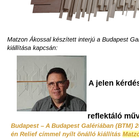
Matzon Ákossal készített interjú a Budapest Ga
kiállítása kapcsán:
A jelen kérdés
reflektáló mű
Budapest – A Budapest Galériában (BTM) 2
én Relief címmel nyílt önálló kiállítás
Matz