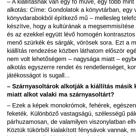
– A kiállításnak van egy fő műve, egy több min
alkotás: Címe: Gondolatok a könyvtárban, egy 
könyvdarabokból építkező mű – mellesleg telef
készítve, hogy a kultúrának a megsemmisítése 
és az ezekkel együtt lévő homogén kontrasztos 
menő szürkék és sárgák, vörösek sora. Ezt a 
kiállítás rendezése közben láthatom először eg
nem volt lehetőségem – nagysága miatt – egyb
alkotás egyszerre rendet és rendetlenséget
,
kom
játékosságot is sugall...
– Szárnyasoltárok alkotják a kiállítás másik 
miatt alkot valaki ma szárnyasoltárt?
– Ezek a képek monokrómok, fehérek, egészen
feketék. Különböző vastagságú, szélességű pá
párhuzamosan, de valamilyen viszonylatban elh
Köztük tükörből kialakított fénysávok vannak, m