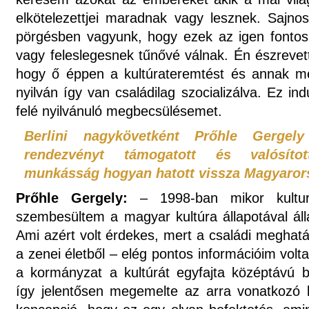
elkötelezettjei maradnak vagy lesznek. Sajno
pörgésben vagyunk, hogy ezek az igen fontos
vagy feleslegesnek tűnővé válnak. Én észreve
hogy ő éppen a kultúrateremtést és annak me
nyilván így van családilag szocializálva. Ez in
felé nyilvánuló megbecsülésemet.
Berlini nagykövetként Prőhle Gergely
rendezvényt támogatott és valósít
munkásság hogyan hatott vissza Magyaror
Prőhle Gergely:
– 1998-ban mikor kulturál
szembesültem a magyar kultúra állapotával áll
Ami azért volt érdekes, mert a családi meghat
a zenei életből – elég pontos információim vol
a kormányzat a kultúrát egyfajta középtávú be
így jelentősen megemelte az arra vonatkozó k