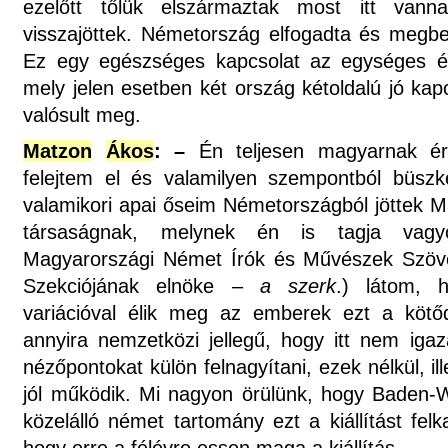
ezelőtt tőlük elszármaztak most itt vanna
visszajöttek. Németország elfogadta és megbe
Ez egy egészséges kapcsolat az egységes é
mely jelen esetben két ország kétoldalú jó ka
valósult meg.
Matzon
Ákos
: –
Én teljesen magyarnak 
felejtem el és valamilyen szempontból büsz
valamikori apai őseim Németországból jöttek 
társaságnak, melynek én is tagja vag
Magyarországi Német Írók és Művészek Szöv
Szekciójának elnöke –
a szerk
.) látom, 
variációval élik meg az emberek ezt a köt
annyira nemzetközi jellegű, hogy itt nem igaz
nézőpontokat külön felnagyítani, ezek nélkül, il
jól működik. Mi nagyon örülünk, hogy Baden-
közelálló német tartomány ezt a kiállítást felk