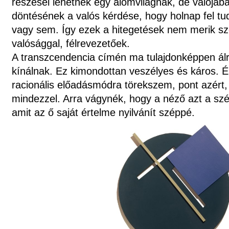
részesei lehetnek egy álomvilágnak, de valójá
döntésének a valós kérdése, hogy holnap fel tu
vagy sem. Így ezek a hitegetések nem merik s
valósággal, félrevezetőek.
A transzcendencia címén ma tulajdonképpen álr
kínálnak. Ez kimondottan veszélyes és káros. 
racionális előadásmódra törekszem, pont azér
mindezzel. Arra vágynék, hogy a néző azt a szé
amit az ő saját értelme nyilvánít széppé.