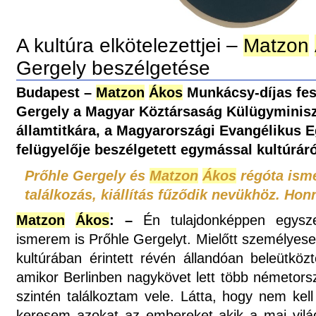
A kultúra elkötelezettjei –
Matzon
Gergely beszélgetése
Budapest –
Matzon
Ákos
Munkácsy-díjas fe
Gergely a Magyar Köztársaság Külügyminisz
államtitkára, a Magyarországi Evangélikus 
felügyelője beszélgetett egymással kultúráról
Prőhle Gergely és
Matzon
Ákos
régóta ism
találkozás, kiállítás fűződik nevükhöz. Ho
Matzon
Ákos
: –
Én tulajdonképpen egysz
ismerem is Prőhle Gergelyt. Mielőtt személyese
kultúrában érintett révén állandóan beleütk
amikor Berlinben nagykövet lett több németors
szintén találkoztam vele. Látta, hogy nem kell
keresem azokat az embereket akik a mai vilá