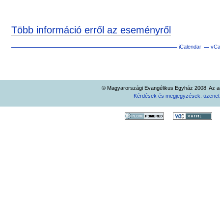
Több információ erről az eseményről
iCalendar
vCa
Dokumentummal
kapcsolatos
tevékenységek
© Magyarországi Evangélikus Egyház 2008. Az ad
Kérdések és megjegyzések: üzene