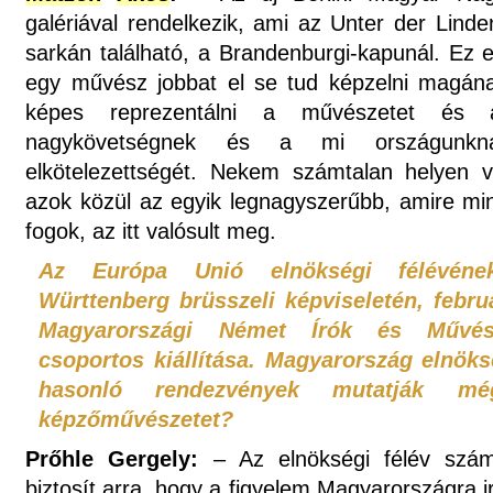
galériával rendelkezik, ami az Unter der Lind
sarkán található, a Brandenburgi-kapunál. Ez 
egy művész jobbat el se tud képzelni magán
képes reprezentálni a művészetet és a
nagykövetségnek és a mi országunkna
elkötelezettségét. Nekem számtalan helyen v
azok közül az egyik legnagyszerűbb, amire m
fogok, az itt valósult meg.
Az Európa Unió elnökségi félévén
Württenberg brüsszeli képviseletén, febru
Magyarországi Német Írók és Művés
csoportos kiállítása. Magyarország elnöks
hasonló rendezvények mutatják 
képzőművészetet?
Prőhle Gergely:
– Az elnökségi félév szám
biztosít arra, hogy a figyelem Magyarországra 