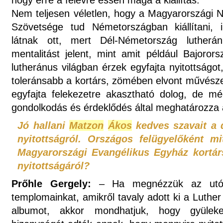
hogy erre a félévre essen maga a kiállítás.
Nem teljesen véletlen, hogy a Magyarországi
Szövetsége tud Németországban kiállítani, i
látnak ott, mert Dél-Németország lutherán
mentalitást jelent, mint amit például Bajoror
lutheránus világban érzek egyfajta nyitottságot
toleránsabb a kortárs, zömében elvont művésze
egyfajta felekezetre akasztható dolog, de még
gondolkodás és érdeklődés által meghatározza
Jó hallani
Matzon
Ákos
kedves szavait a 
nyitottságról. Országos felügyelőként m
Magyarországi Evangélikus Egyház kortár
nyitottságáról?
Prőhle Gergely:
– Ha megnézzük az utób
templomainkat, amikről tavaly adott ki a Luth
albumot, akkor mondhatjuk, hogy gyülek