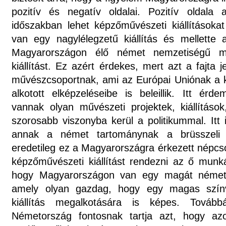
pozitív és negatív oldalai. Pozitív oldala
időszakban lehet képzőművészeti kiállításokat
van egy nagylélegzetű kiállítás és mellette a
Magyarországon élő német nemzetiségű m
kiállítást. Ez azért érdekes, mert azt a fajta 
művészcsoportnak, ami az Európai Uniónak a ku
alkotott elképzeléseibe is beleillik. Itt ér
vannak olyan művészeti projektek, kiállítás
szorosabb viszonyba kerül a politikummal. Itt 
annak a német tartománynak a brüsszeli 
eredetileg ez a Magyarországra érkezett népcs
képzőművészeti kiállítást rendezni az ő munká
hogy Magyarországon van egy magát német 
amely olyan gazdag, hogy egy magas szín
kiállítás megalkotására is képes. Továb
Németország fontosnak tartja azt, hogy az