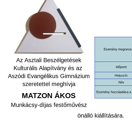
Esemény megneve
Az Asztali Beszélgetések
Kulturális Alapítvány és az
Időpont:
Aszódi Evangélikus Gimnázium
Helyszín:
Név
szeretettel meghívja
Esemény hozzáadása a 
MATZON ÁKOS
Munkácsy-díjas festőművész
önálló kiállítására.