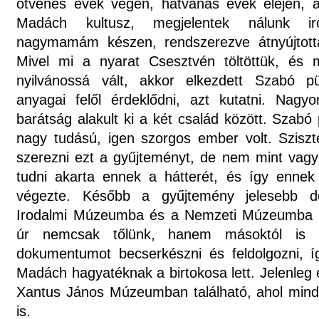
ötvenes évek végén, hatvanas évek elején, a
Madách kultusz, megjelentek nálunk ir
nagymamám készen, rendszerezve átnyújtott
Mivel mi a nyarat Csesztvén töltöttük, és
nyilvánossá vált, akkor elkezdett Szabó
anyagai felől érdeklődni, azt kutatni. Nagy
barátság alakult ki a két család között. Szabó 
nagy tudású, igen szorgos ember volt. Szisz
szerezni ezt a gyűjteményt, de nem mint vag
tudni akarta ennek a hátterét, és így ennek 
végezte. Később a gyűjtemény jelesebb d
Irodalmi Múzeumba és a Nemzeti Múzeumba k
úr nemcsak tőlünk, hanem másoktól is i
dokumentumot becserkészni és feldolgozni, í
Madách hagyatéknak a birtokosa lett. Jelenleg
Xantus János Múzeumban található, ahol mind
is.