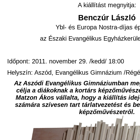
A kiállítást megnyitja:
Benczúr László
Ybl- és Europa Nostra-díjas é
az Északi Evangélikus Egyházkerület
Időpont: 2011. november 29. /kedd/ 18:00
Helyszín: Aszód, Evangélikus Gimnázium /Régé
Az Aszódi Evangélikus Gimnáziumban megv
célja a diákoknak a kortárs képzőművésze
Matzon Ákos vállalta, hogy a kiállítás id
számára szívesen tart tárlatvezetést és be
képzőművészetről.