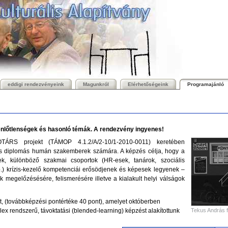
eddigi rendezvényeink
Magunkról
Elérhetőségeink
Programajánló
enlőtlenségek és hasonló témák. A rendezvény ingyenes!
ÁRS projekt (TÁMOP 4.1.2/A/2-10/1-2010-0011) keretében
 és diplomás humán szakemberek számára. A képzés célja, hogy a
ek, különböző szakmai csoportok (HR-esek, tanárok, szociális
b.) krízis-kezelő kompetenciái erősödjenek és képesek legyenek –
 megelőzésésére, felismerésére illetve a kialakult helyi válságok
t, (továbbképzési pontértéke 40 pont), amelyet októberben
Tekus András f
x rendszerű, távoktatási (blended-learning) képzést alakítottunk