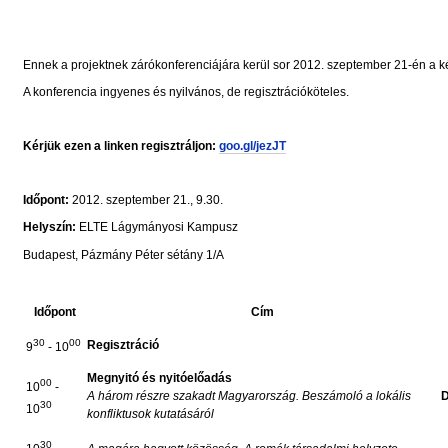
Ennek a projektnek zárókonferenciájára kerül sor 2012. szeptember 21-én a 
A konferencia ingyenes és nyilvános, de regisztrációköteles.
Kérjük ezen a linken regisztráljon:
goo.gl/jezJT
Időpont:
2012. szeptember 21., 9.30.
Helyszín:
ELTE Lágymányosi Kampusz
Budapest, Pázmány Péter sétány 1/A
Időpont
Cím
30
00
Regisztráció
9
- 10
Megnyitó és nyitóelőadás
00
10
-
A három részre szakadt Magyarország. Beszámoló a lokális
D
30
10
konfliktusok kutatásáról
30