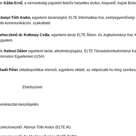
r. Kállai Ernő
, a nemzetiségi jogokért felelős helyettes biztos, Alapvető Jogok Biz
bonyi-Tóth Andor,
egyetemi tanársegéd, ELTE Informatikai Kar, esélyegyenlőségi
nfo-kommunikációs szakoktató
ehoczkiné dr. Kollonay Csilla
, egyetemi tanár ELTE Állam- és Jogtudományi Kar,
Egyetem
r. Halmai Gábor
egyetemi tanár, alkotmányjogász, ELTE Társadalomtudományi Ka
rinceton Egyetemen (USA)
Radó Péter
oktatáspolitikai elemző, egyetemi oktató, az oktpolcafe.hu blog szerkes
Ebédszünet
erekasztal-beszélgetés
zekcióvezető: Abonyi-Tóth Andor (ELTE IK)