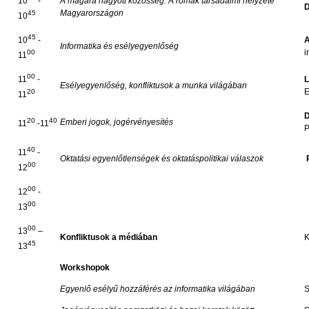
A magára hagyott közösség. A romák társadalmi helyzete
10
-
D
Magyarországon
45
10
45
A
10
-
Informatika és esélyegyenlőség
i
00
11
00
L
11
-
Esélyegyenlőség, konfliktusok a munka világában
20
11
D
20
40
Emberi jogok, jogérvényesítés
11
-11
P
40
11
-
Oktatási egyenlőtlenségek és oktatáspolitikai válaszok
00
12
00
12
-
00
13
00
13
–
Konfliktusok a médiában
K
45
13
Workshopok
Egyenlő esélyű hozzáférés az informatika világában
S