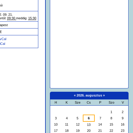
hír
. 09. 21.
rtól:
09:30
meddig:
15:30
apest
E
vCal
iCal
«
2026. augusztus
»
H
K
Sze
Cs
P
Szo
V
augusztus
1
2
3
4
5
6
7
8
9
10
11
12
14
15
16
13
17
18
19
20
21
22
23