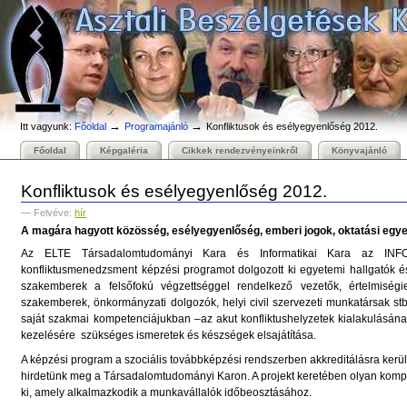
Személyes
Bekezdések
Tovább
eszközök
a
tartalomhoz
|
Ugrás
a
navigációhoz
→
→
Itt vagyunk:
Főoldal
Programajánló
Konfliktusok és esélyegyenlőség 2012.
Főoldal
Képgaléria
Cikkek rendezvényeinkről
Könyvajánló
Konfliktusok és esélyegyenlőség 2012.
— Felvéve:
hír
A magára hagyott közösség, esélyegyenlőség, emberi jogok, oktatási egy
Az ELTE Társadalomtudományi Kara és Informatikai Kara az INFOT
konfliktusmenedzsment képzési programot dolgozott ki egyetemi hallgatók
szakemberek a felsőfokú végzettséggel rendelkező vezetők, értelmiségi
szakemberek, önkormányzati dolgozók, helyi civil szervezeti munkatársak st
saját szakmai kompetenciájukban –az akut konfliktushelyzetek kialakulásának
kezelésére szükséges ismeretek és készségek elsajátítása.
A képzési program a szociális továbbképzési rendszerben akkreditálásra kerül
hirdetünk meg a Társadalomtudományi Karon. A projekt keretében olyan komple
ki, amely alkalmazkodik a munkavállalók időbeosztásához.