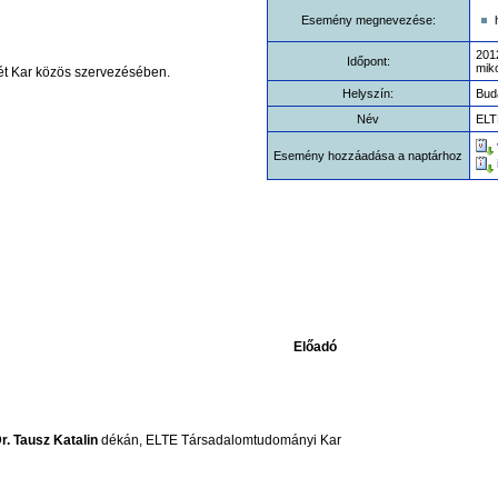
Esemény megnevezése:
2012
Időpont:
miko
két Kar közös szervezésében.
Helyszín:
Bud
Név
ELT
Esemény hozzáadása a naptárhoz
Előadó
r. Tausz Katalin
dékán, ELTE Társadalomtudományi Kar