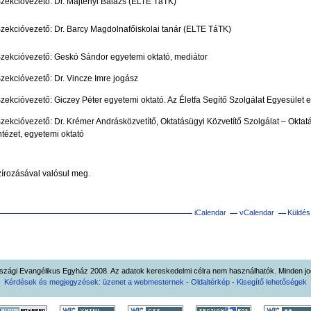
zekcióvezető: Dr. Majtényi Balázs (ELTE TáTK)
zekcióvezető: Dr. Barcy Magdolnafőiskolai tanár (ELTE TáTK)
zekcióvezető: Geskó Sándor egyetemi oktató, mediátor
zekcióvezető: Dr. Vincze Imre jogász
zekcióvezető: Giczey Péter egyetemi oktató. Az Életfa Segítő Szolgálat Egyesület 
zekcióvezető: Dr. Krémer Andrásközvetítő, Oktatásügyi Közvetítő Szolgálat – Oktatá
ntézet, egyetemi oktató
zírozásával valósul meg.
iCalendar
vCalendar
Küldés
zági Evangélikus Egyház 2008. Az adatok kereskedelmi célra nem használhatók. Minden jog
Kérdések és megjegyzések: üzenet a webmesternek
-
Oldaltérkép
-
Kisegítő lehetőségek