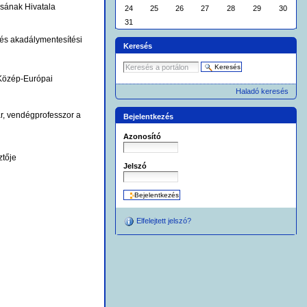
tosának Hivatala
24
25
26
27
28
29
30
31
 és akadálymentesítési
Keresés
 Közép-Európai
Haladó keresés
r, vendégprofesszor a
Bejelentkezés
Azonosító
ztője
Jelszó
Elfelejtett jelszó?