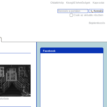
Oldaltérkép
Kisegítő lehetőségek
Kapcsolat
Keresés
Csak az aktuális részben
Haladó keresés
Bejelentkezés
Facebook
elvétele