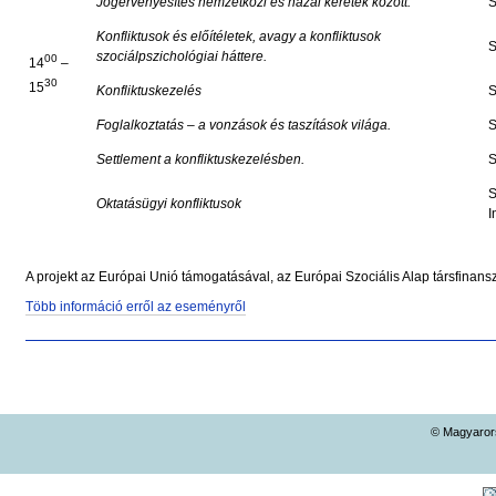
Jogérvényesítés nemzetközi és hazai keretek között.
S
Konfliktusok és előítéletek, avagy a konfliktusok
S
szociálpszichológiai háttere.
00
14
–
30
15
Konfliktuskezelés
S
Foglalkoztatás – a vonzások és taszítások világa.
S
Settlement a konfliktuskezelésben.
S
S
Oktatásügyi konfliktusok
I
A projekt az Európai Unió támogatásával, az Európai Szociális Alap társfinans
Több információ erről az eseményről
Dokumentummal
kapcsolatos
tevékenységek
© Magyarors