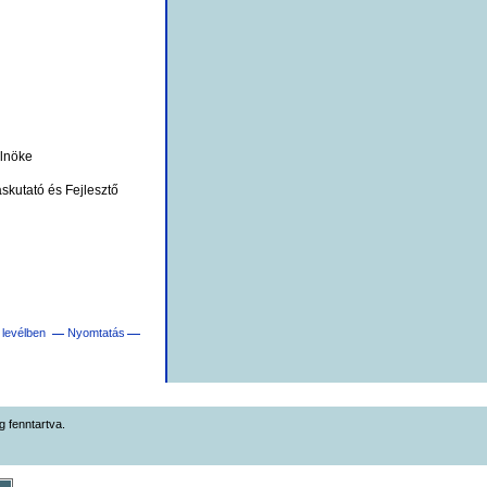
elnöke
skutató és Fejlesztő
 levélben
Nyomtatás
 fenntartva.