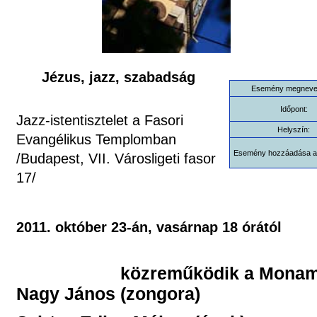
Jézus, jazz, szabadság
Esemény megneve
Időpont:
Jazz-istentisztelet a Fasori
Helyszín:
Evangélikus Templomban
Esemény hozzáadása a
/Budapest, VII. Városligeti fasor
17/
2011. október 23-án, vasárnap 18 órától
közreműködik a Monam
Nagy János (zongora)