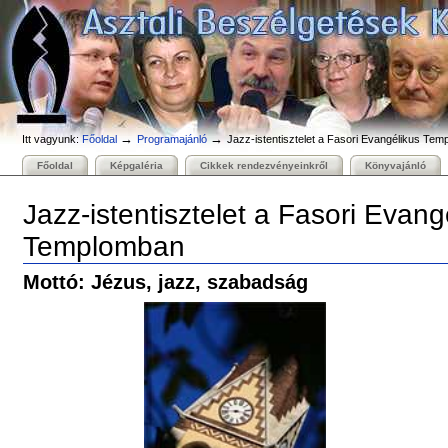
Személyes
Bekezdések
Tovább
eszközök
a
tartalomhoz
|
Ugrás
a
navigációhoz
→
→
Itt vagyunk:
Főoldal
Programajánló
Jazz-istentisztelet a Fasori Evangélikus Te
Főoldal
Képgaléria
Cikkek rendezvényeinkről
Könyvajánló
Jazz-istentisztelet a Fasori Evang
Templomban
Mottó: Jézus, jazz, szabadság