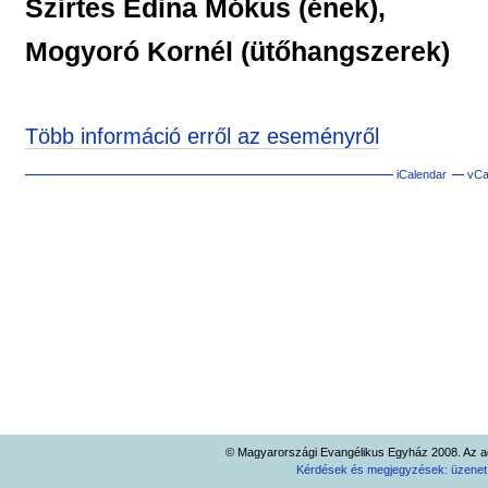
Szirtes Edina Mókus (ének),
Mogyoró Kornél (ütőhangszerek)
Több információ erről az eseményről
iCalendar
vCa
Dokumentummal
kapcsolatos
tevékenységek
© Magyarországi Evangélikus Egyház 2008. Az ad
Kérdések és megjegyzések: üzene