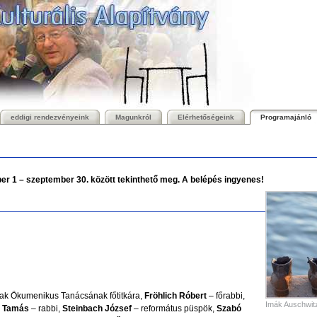
eddigi rendezvényeink
Magunkról
Elérhetőségeink
Programajánló
r 1 – szeptember 30. között tekinthető meg. A belépés ingyenes!
ak Ökumenikus Tanácsának főtitkára,
Fröhlich Róbert
– főrabbi,
Imák Auschwit
 Tamás
– rabbi,
Steinbach József
– református püspök,
Szabó