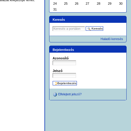
24
25
26
27
28
29
30
31
Keresés
Haladó keresés
Bejelentkezés
Azonosító
Jelszó
Elfelejtett jelszó?