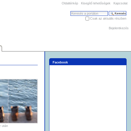
Oldaltérkép
Kisegítő lehetőségek
Kapcsolat
Keresés
Csak az aktuális részben
Haladó keresés
Bejelentkezés
Facebook
z után