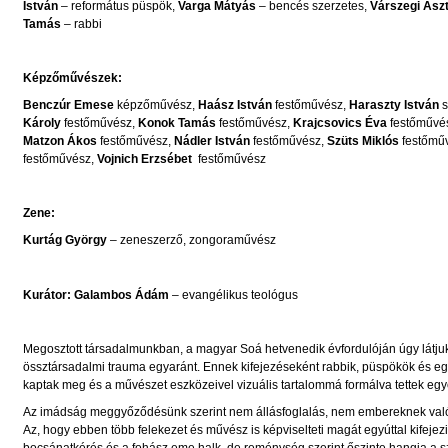
István
– református püspök,
Varga Mátyás
– bencés szerzetes,
Várszegi Asz
Tamás
– rabbi
Képzőművészek:
Benczúr Emese
képzőművész,
Haász István
festőművész,
Haraszty István
s
Károly
festőművész,
Konok Tamás
festőművész,
Krajcsovics Éva
festőművé
Matzon Ákos
festőművész,
Nádler István
festőművész,
Szüts Miklós
festőmű
festőművész,
Vojnich Erzsébet
festőművész
Zene:
Kurtág György
– zeneszerző, zongoraművész
Kurátor: Galambos Ádám
– evangélikus teológus
Megosztott társadalmunkban, a magyar Soá hetvenedik évfordulóján úgy látj
össztársadalmi trauma egyaránt. Ennek kifejezéseként rabbik, püspökök és eg
kaptak meg és a művészet eszközeivel vizuális tartalommá formálva tettek eg
Az imádság meggyőződésünk szerint nem állásfoglalás, nem embereknek való 
Az, hogy ebben több felekezet és művész is képviselteti magát egyúttal kife
bocsánatkérés és a fohász eme halk, de reménység szerint őszinte hangja a szé