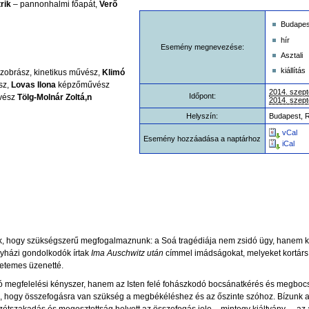
trik
– pannonhalmi főapát,
Verő
Budapes
hír
Esemény megnevezése:
Asztali
kiállítás
zobrász, kinetikus művész,
Klimó
sz,
Lovas Ilona
képzőművész
2014. szept
Időpont:
vész
Tölg-Molnár Zoltá,n
2014. szept
Helyszín:
Budapest, 
vCal
Esemény hozzáadása a naptárhoz
iCal
uk, hogy szükségszerű megfogalmaznunk: a Soá tragédiája nem zsidó ügy, hanem k
yházi gondolkodók írtak
Ima Auschwitz után
címmel imádságokat, melyeket kortár
yetemes üzenetté.
megfelelési kényszer, hanem az Isten felé fohászkodó bocsánatkérés és megbocsá
jezi, hogy összefogásra van szükség a megbékéléshez és az őszinte szóhoz. Bízunk 
tszakadás és megosztottság helyett az összefogás jele – mintegy kiáltvány –, az al