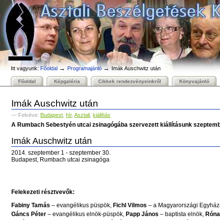
Személyes
Bekezdések
Tovább
eszközök
a
tartalomhoz
|
Ugrás
a
navigációhoz
→
→
Itt vagyunk:
Főoldal
Programajánló
Imák Auschwitz után
Főoldal
Képgaléria
Cikkek rendezvényeinkről
Könyvajánló
Imák Auschwitz után
— Felvéve:
Budapest
,
hír
,
Asztali
,
kiállítás
A Rumbach Sebestyén utcai zsinagógába szervezett kiállításunk szeptembe
Imák Auschwitz után
2014. szeptember 1 - szeptember 30.
Budapest, Rumbach utcai zsinagóga
Felekezeti résztvevők:
Fabiny Tamás
– evangélikus püspök,
Fichl Vilmos
– a Magyarországi Egyház
Gáncs Péter
– evangélikus elnök-püspök,
Papp János
– baptista elnök,
Róna