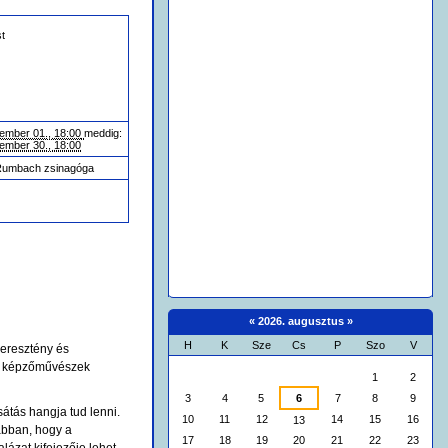
t
ember 01., 18:00
meddig:
ember 30., 18:00
Rumbach zsinagóga
«
2026. augusztus
»
H
K
Sze
Cs
P
Szo
V
eresztény és
augusztus
s képzőművészek
1
2
3
4
5
6
7
8
9
tás hangja tud lenni.
10
11
12
14
15
16
13
abban, hogy a
17
18
19
20
21
22
23
ázat kifejezője lehet.