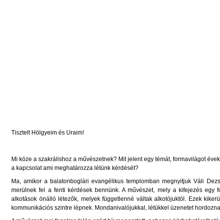
Tisztelt Hölgyeim és Uraim!
Mi köze a szakrálishoz a művészetnek? Mit jelent egy témát, formavilágot évek
a kapcsolat ami meghatározza létünk kérdését?
Ma, amikor a balatonboglári evangélikus templomban megnyitjuk Váli Dezs
merülnek fel a fenti kérdések bennünk. A művészet, mely a kifejezés egy fo
alkotások önálló létezők, melyek függetlenné váltak alkotójuktól. Ezek kik
kommunikációs szintre lépnek. Mondanivalójukkal, létükkel üzenetet hordoznak,