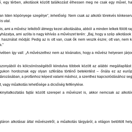
, egy térben, alkotások között találkozást élhessen meg ne csak egy művel, h
lan Isten köpönyege szegélye”,
lehetőség
. Nem csak az alkotói törekvés kínkeser
s utal.
 ami a művész lelkéből átmegy kezei alkotásába, abból a minden lelkek fölött r
yházatya, ami azóta is nagy kihívás a művészet terén: „Baj, hogy a szép alkotások
 a használat módját. Pedig az is ott van, csak ők nem veszik észre; ott van, nem
a.”
ében így vall: „A művészethez nem az kívánatos, hogy a művész helyesen járjon
zonyából és kölcsönösségéből kiindulva többek között az alábbi megállapítást
agukon hordoznak egy olyan szférába történő betekintést – őnála ez az európ
atározásában, a profánhoz képest valami máshoz, a szenthez kapcsolódásához segí
t, vagy műalkotás lehetősége a dicsőség felfénylése.
inyilatkoztatás fajtái között szerepel a művészet is, akkor nemcsak az alkot
n alkotásai által művészetről, a műalkotás tárgyáról, a világon betöltött hel