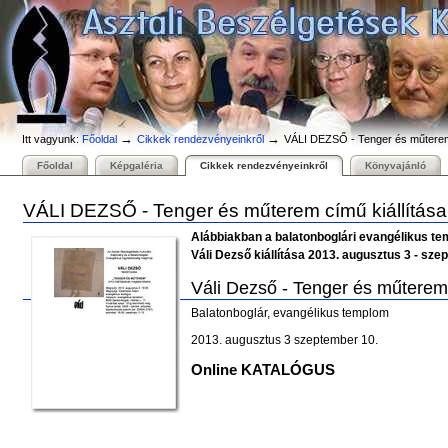
Személyes
Bekezdések
Tovább
eszközök
a
tartalomhoz
|
Ugrás
a
navigációhoz
→
→
Itt vagyunk:
Főoldal
Cikkek rendezvényeinkről
VÁLI DEZSŐ - Tenger és műterem 
Főoldal
Képgaléria
Cikkek rendezvényeinkről
Könyvajánló
VÁLI DEZSŐ - Tenger és műterem című kiállítása
Alábbiakban a balatonboglári evangélikus te
Váli Dezső kiállítása 2013. augusztus 3 - sze
Váli Dezső - Tenger és műtere
Balatonboglár, evangélikus templom
2013. augusztus 3 szeptember 10.
Online KATALÓGUS