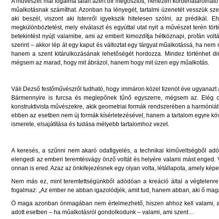
A művészet mai fogalma talán azért bír megosztott, nehezen körbehatárolható 
műalkotásnak számíthat. Azonban ha lényegét, tartalmi üzenetét vesszük sz
aki beszél, viszont aki Istenről igyekszik hitelesen szólni, az prédikál
megkülönböztetést, mely elválaszt és egyúttal utat nyit a művészet terén tö
betekintést nyújt valamibe, ami az embert kimozdítja hétköznapi, profán vol
szerint – akkor lép át egy kaput és változtat egy tárgyat műalkotássá, ha nem ma
hanem a szent kitárulkozásának lehetőségét hordozza. Mindez történhet dire
mégsem az marad, hogy mit ábrázol, hanem hogy mit üzen egy műalkotás.
Váli Dezső festőművészről tudható, hogy immáron közel tizenöt éve ugyanazt a
Bármennyire is furcsa és meglepőnek tűnő egyszerre, mégsem az. Elég c
konstruktivista művészekre, akik geometriai formák rendszerében a harmóniát 
ebben az esetben nem új formák kísérletezésével, hanem a tartalom egyre kö
ismerete, elsajátítása és tudása mélyebb tartalomhoz vezet.
A keresés, a szűnni nem akaró odafigyelés, a technikai kiműveltségből ad
elengedi az emberi teremtésvágy önző voltát és helyére valami mást enged. Val
onnan is ered. Azaz az önkifejezésnek egy olyan volta, létállapota, amely 
Nem más ez, mint teremtettségünkből adódóan a kreáció által a végtelenre 
fogalmaz: „Az ember ne abban igazolódjék, amit tud, hanem abban, aki ő mag
Ö maga azonban önmagában nem értelmezhető, hiszen ahhoz kell valami, ami v
adott esetben – ha műalkotásról gondolkodunk – valami, ami szent…