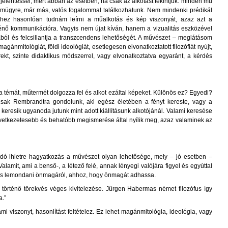
jelentéssel, mert abban az esetben, ha csak az alkotást tekintjük: minden mű
emügyre, már más, valós fogalommal találkozhatunk. Nem mindenki prédikál
. Ehhez hasonlóan tudnám leírni a műalkotás és kép viszonyát, azaz azt a
rténő kommunikációra. Vagyis nem újat kíván, hanem a vizualitás eszközével
tából és felcsillantja a transzcendens lehetőségét. A művészet – meglátásom
gánmitológiát, földi ideológiát, esetlegesen elvonatkoztatott filozófiát nyújt,
kt, szinte didaktikus módszerrel, vagy elvonatkoztatva egyaránt, a kérdés
 témát, műtermét dolgozza fel és alkot ezáltal képeket. Különös ez? Egyedi?
sak Rembrandtra gondolunk, aki egész életében a fényt kereste, vagy a
keresik ugyanoda jutunk mint adott kiállításunk alkotójánál. Valami keresése
vetkezetesebb és behatóbb megismerése által nyílik meg, azaz valaminek az
ódó ihletre hagyatkozás a művészet olyan lehetősége, mely – jó esetben –
amit, ami a benső-, a létező felé, annak lényegi valójára figyel és egyúttal
képes lemondani önmagáról, ahhoz, hogy önmagát adhassa.
történő törekvés véges kivitelezése. Jürgen Habermas német filozófus így
a.”
iszonyt, hasonlítást feltételez. Ez lehet magánmitológia, ideológia, vagy