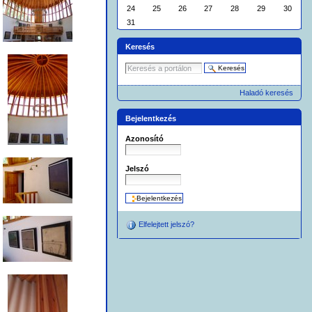
24
25
26
27
28
29
30
31
Keresés
Haladó keresés
Bejelentkezés
Azonosító
Jelszó
Elfelejtett jelszó?