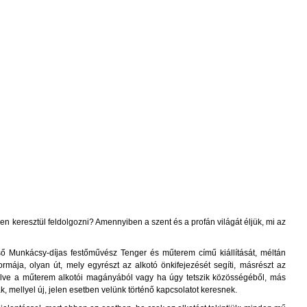
en keresztül feldolgozni? Amennyiben a szent és a profán világát éljük, mi az
ő Munkácsy-díjas festőművész Tenger és műterem című kiállítását, méltán
rmája, olyan út, mely egyrészt az alkotó önkifejezését segíti, másrészt az
erülve a műterem alkotói magányából vagy ha úgy tetszik közösségéből, más
 mellyel új, jelen esetben velünk történő kapcsolatot keresnek.