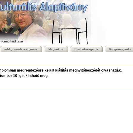
című kiállítása
eddigi rendezvényeink
Magunkról
Elérhetőségeink
Programajánló
mplomban megrendezésre került kiállítás megnyitóbeszédét olvashatják.
ptember 10-ig tekinthető meg.
m