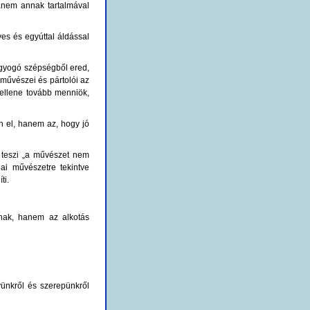
anem annak tartalmával
ves és egyúttal áldással
agyogó szépségből ered,
 művészei és pártolói az
 kellene tovább menniök,
 el, hanem az, hogy jó
 teszi „a művészet nem
ai művészetre tekintve
ti.
ónak, hanem az alkotás
yünkről és szerepünkről