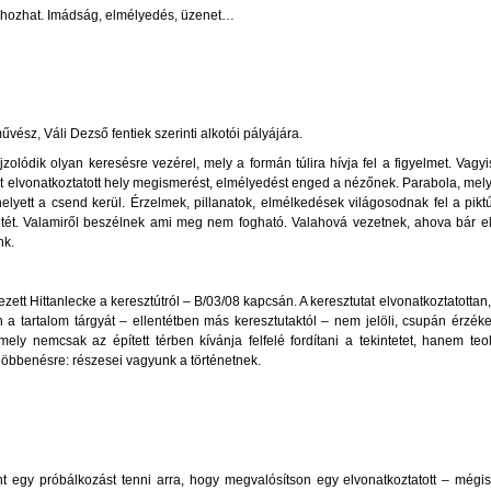
ehozhat. Imádság, elmélyedés, üzenet…
űvész, Váli Dezső fentiek szerinti alkotói pályájára.
lódik olyan keresésre vezérel, mely a formán túlira hívja fel a figyelmet. Vagyi
nt elvonatkoztatott hely megismerést, elmélyedést enged a nézőnek. Parabola, mel
ett a csend kerül. Érzelmek, pillanatok, elmélkedések világosodnak fel a piktú
enlétét. Valamiről beszélnek ami meg nem fogható. Valahová vezetnek, ahova bár e
nk.
t Hittanlecke a keresztútról – B/03/08 kapcsán. A keresztutat elvonatkoztatottan, 
 a tartalom tárgyát – ellentétben más keresztutaktól – nem jelöli, csupán érzéke
ely nemcsak az épített térben kívánja felfelé fordítani a tekintetet, hanem teo
döbbenésre: részesei vagyunk a történetnek.
t egy próbálkozást tenni arra, hogy megvalósítson egy elvonatkoztatott – mégis,