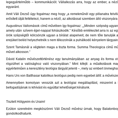
legegyértelműbb – kommunikációt. Vállalkozás arra, hogy az ember, a néző
egyaránt.
Amit Váli Dezső úgy fogalmaz meg hogy „a remekműnél egy pillanatra felvil
erősített útját feltételezi, hanem a néző, az alkotással szemben álló viszonyára i
Augustinus Vallomások című művében így fogalmaz: „„Minden szépség ugyanis,
amely után szívem éjjel-nappal fohászkodik.” Később emlékeztet arra is az eg
örök szépségtől kölcsönzik ugyan a bírálat alapelveit, de nem tőle tanulják
erejüket beléd helyezhetnék s nem tékozolnák a puhálkodó kényelem tárgyair
Szent Tamásnál a végtelen maga a tiszta forma. Summa Theologica című műv
művet alkosson.”
Dávid Katalin művészettörténész egy tanulmányában az anyag és forma vis
rögzülhet a valósághoz való viszonyában.” Mint kifejti: a műalkotások m
egyértelműen a keresztény teológia tárgyát jelenti –, mely az embert önmegh
Hans Urs von Balthasar katolikus teológus pedig nem egyebet állít: a művésze
Amennyiben komolyan vesszük azt a teológiai megállapítást, miszerint a k
befogadójának is kihívást és egyúttal lehetőséget kínálunk.
Tisztelt Hölgyeim és Uraim!
Ezúton szeretném megköszönni Váli Dezső művész úrnak, hogy Balatonbogláro
gondolkodhatunk.