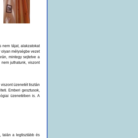
s nem tájat, alakzatokat
y olyan mélységbe vezet
rán, mintegy sejtetve a
l nem juthatunk, viszont
viszont üzenetét tisztán
lteti. Emberi gesztusok,
lógiai üzenetében is. A
 talán a legtisztább és