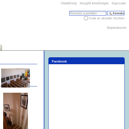
Oldaltérkép
Kisegítő lehetőségek
Kapcsolat
Keresés
Csak az aktuális részben
Haladó keresés
Bejelentkezés
Facebook