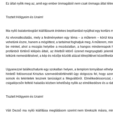
Ez által nyílik meg az, amit egy ember önmagából
nem csak
önmaga által létr
Tisztelt Hölgyeim és Uraim!
Ma nyíló balatonboglári kiállításunk érdekes bepillantást nyújthat egy kortárs m
Az elvonatkoztatás, mely a festményeken egy téma – a műterem – körül kirajzo
vehetünk észre, hanem a mögöttest, a tartalmat foghatjuk meg. A műterem, mi
be minket, ahol a mozgás helyébe a mozdulatlan, a hangos mindennapok hely
profánból történő kilépés általi, az ihletből kitörő üzenet megnyugtató jel
lelkünk nemesbítésével, a kép és nézője közötti alázat létrejöttével közelíthetü
Ugyanezzel találkozhatunk egy szokatlan helyen, a templom tornyában elhelyezet
hirdető fotósorozat Krisztus szenvedéstörténetét úgy dolgozza fel, hogy azon
sorsok és tekintetek tesznek tanúságot a Megváltóról. Elmélkedéssorozat, m
csigalépcsőn felfelé haladás közben lehetőség nyílik az elmélkedésre és a rá
Tisztelt Hölgyeim és Uraim!
Váli Dezső ma nyíló kiállítása meglátásom szerint nem törekszik másra, min