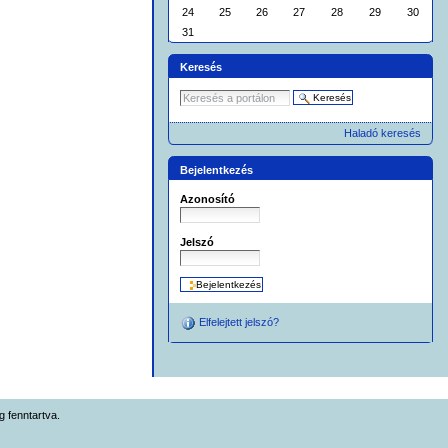
24
25
26
27
28
29
30
31
Keresés
Haladó keresés
Bejelentkezés
Azonosító
Jelszó
Elfelejtett jelszó?
 fenntartva.