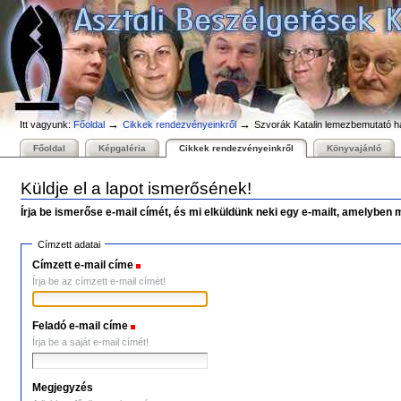
Személyes
Bekezdések
Tovább
eszközök
a
tartalomhoz
|
Ugrás
a
navigációhoz
→
→
Itt vagyunk:
Főoldal
Cikkek rendezvényeinkről
Szvorák Katalin lemezbemutató 
Főoldal
Képgaléria
Cikkek rendezvényeinkről
Könyvajánló
Küldje el a lapot ismerősének!
Írja be ismerőse e-mail címét, és mi elküldünk neki egy e-mailt, amelyben 
Címzett adatai
Címzett e-mail címe
(Szükséges)
Írja be az címzett e-mail címét!
Feladó e-mail címe
(Szükséges)
Írja be a saját e-mail címét!
Megjegyzés