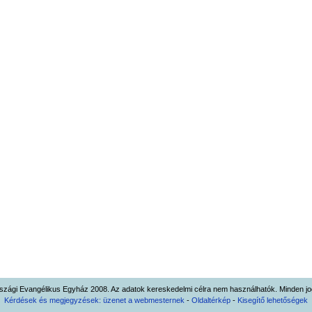
zági Evangélikus Egyház 2008. Az adatok kereskedelmi célra nem használhatók. Minden jog
Kérdések és megjegyzések: üzenet a webmesternek
-
Oldaltérkép
-
Kisegítő lehetőségek