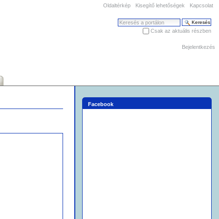
Oldaltérkép
Kisegítő lehetőségek
Kapcsolat
Keresés
Csak az aktuális részben
Haladó keresés
Bejelentkezés
Facebook