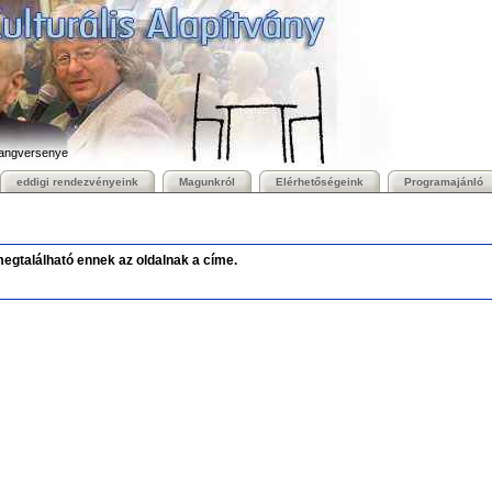
hangversenye
eddigi rendezvényeink
Magunkról
Elérhetőségeink
Programajánló
megtalálható ennek az oldalnak a címe.