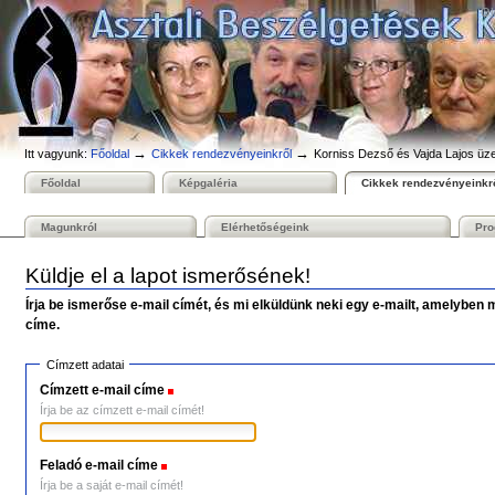
Személyes
Bekezdések
Tovább
Ol
eszközök
a
tartalomhoz
|
Ugrás
a
navigációhoz
→
→
Itt vagyunk:
Főoldal
Cikkek rendezvényeinkről
Korniss Dezső és Vajda Lajos üze
Főoldal
Képgaléria
Cikkek rendezvényeinkr
Magunkról
Elérhetőségeink
Pro
Küldje el a lapot ismerősének!
Írja be ismerőse e-mail címét, és mi elküldünk neki egy e-mailt, amelyben 
címe.
Címzett adatai
Címzett e-mail címe
(Szükséges)
Írja be az címzett e-mail címét!
Feladó e-mail címe
(Szükséges)
Írja be a saját e-mail címét!