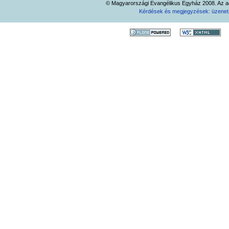
© Magyarországi Evangélikus Egyház 2008. Az ad
Kérdések és megjegyzések: üzene