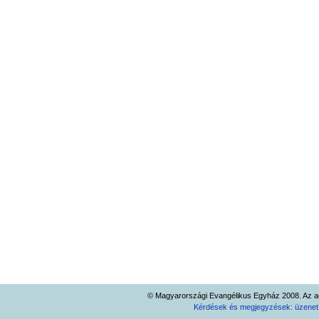
© Magyarországi Evangélikus Egyház 2008. Az ad
Kérdések és megjegyzések: üzene