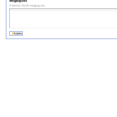
Megjegyzés
A linkhez fűzött megjegyzés.