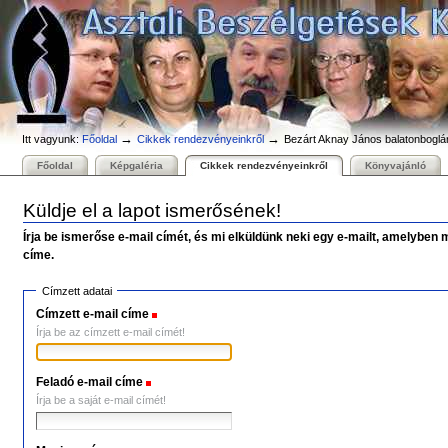
Személyes
Bekezdések
Tovább
eszközök
a
tartalomhoz
|
Ugrás
a
navigációhoz
→
→
Itt vagyunk:
Főoldal
Cikkek rendezvényeinkről
Bezárt Aknay János balatonboglári
Főoldal
Képgaléria
Cikkek rendezvényeinkről
Könyvajánló
Küldje el a lapot ismerősének!
Írja be ismerőse e-mail címét, és mi elküldünk neki egy e-mailt, amelyben 
címe.
Címzett adatai
Címzett e-mail címe
(Szükséges)
Írja be az címzett e-mail címét!
Feladó e-mail címe
(Szükséges)
Írja be a saját e-mail címét!