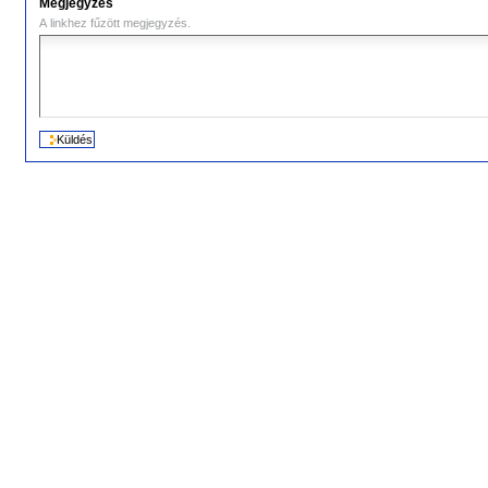
Megjegyzés
A linkhez fűzött megjegyzés.