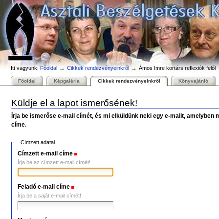
Személyes
Bekezdések
Tovább
eszközök
a
tartalomhoz
|
Ugrás
a
navigációhoz
→
→
Itt vagyunk:
Főoldal
Cikkek rendezvényeinkről
Ámos Imre kortárs reflexiók felől
Főoldal
Képgaléria
Cikkek rendezvényeinkről
Könyvajánló
Küldje el a lapot ismerősének!
Írja be ismerőse e-mail címét, és mi elküldünk neki egy e-mailt, amelyben 
címe.
Címzett adatai
Címzett e-mail címe
(Szükséges)
Írja be az címzett e-mail címét!
Feladó e-mail címe
(Szükséges)
Írja be a saját e-mail címét!