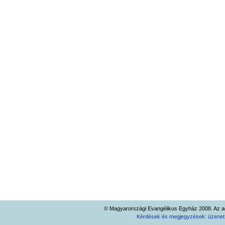
© Magyarországi Evangélikus Egyház 2008. Az ad
Kérdések és megjegyzések: üzene